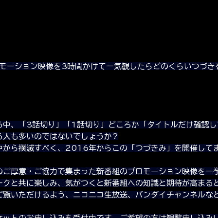
ロモーション映像を3時間かけて一気観したらどのくらいつづき
る中、「3話切り」「1話切り」どころか「タイトルだけ確認
る人も多いのではないでしょうか?
中から撲滅すべく、2016年からこの「つづきみ」を開催して
のご厚意・ご協力で集まった新番組のプロモーション映像を一挙
ークと共に楽しみ、気がつくと新番組への知識と期待が高まる
ご覧いただけるよう、ニコニコ生放送、バンダイチャンネルな
ケットのお申し込みも受付中です。ご希望の方は観覧申し込みU