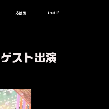
応援団
About US
・ゲスト出演