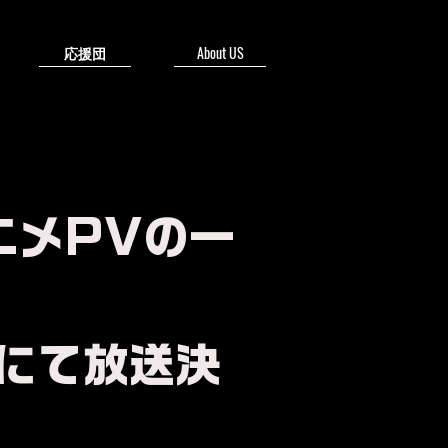
応援団
About US
ニメPVの一
にて放送決