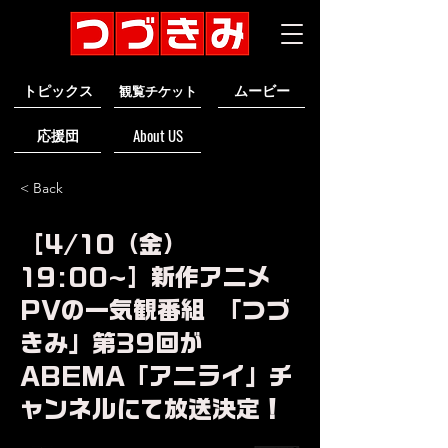
トピックス
ムービー
観覧チケット
応援団
About US
< Back
［4/10（金）
19:00~］新作アニメ
PVの一気観番組 「つづ
きみ」第39回が
ABEMA「アニライ」チ
ャンネルにて放送決定！