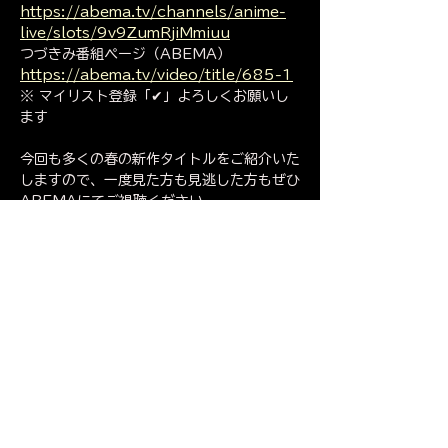
https://abema.tv/channels/anime-
live/slots/9v9ZumRjiMmiuu
つづきみ番組ページ（ABEMA）
https://abema.tv/video/title/685-1
※ マイリスト登録「✔」よろしくお願いし
ます
今回も多くの春の新作タイトルをご紹介いた
しますので、一度見た方も見逃した方もぜひ
ABEMAにてご視聴ください。
また、アンケートもまだまだ受け付けており
ますので、ご協力をお願いいたします。
https://questant.jp/q/tudukimi-
39th
< Previous
Next >